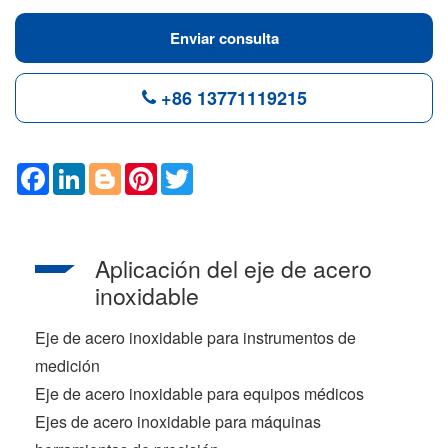
Enviar consulta
+86 13771119215
F
L
B
P
T
a
i
l
i
w
c
n
o
n
i
e
k
g
t
t
b
e
g
e
t
o
d
e
r
e
Aplicación del eje de acero
o
I
r
e
r
k
n
s
inoxidable
t
Eje de acero inoxidable para instrumentos de
medición
Eje de acero inoxidable para equipos médicos
Ejes de acero inoxidable para máquinas