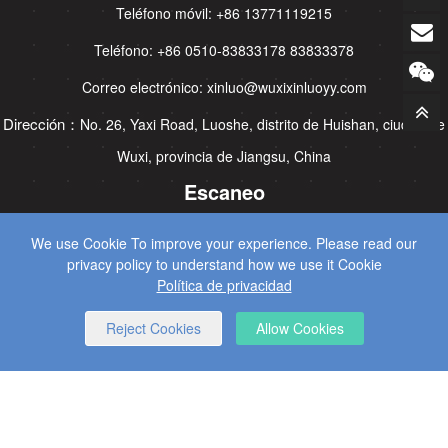
Teléfono móvil: +86 13771119215
Teléfono: +86 0510-83833178 83833378
Correo electrónico: xinluo@wuxixinluoyy.com
Dirección：
No. 26, Yaxi Road, Luoshe, distrito de Huishan, ciudad de
Wuxi, provincia de Jiangsu, China
Escaneo
We use Cookie To improve your experience. Please read our
privacy policy to understand how we use it Cookie
Política de privacidad
Reject Cookies
Allow Cookies
CopyRight © 2025 Wuxi Xinluo maquinaria hidráulica Co., Ltd
Todos los derechos reservados.
SEO Services
by Wangke
mapa del sitio
Noticias RSS
XML
Política de privacidad