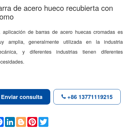
arra de acero hueco recubierta con
romo
 aplicación de barras de acero huecas cromadas es
y amplia, generalmente utilizada en la industria
cánica, y diferentes industrias tienen diferentes
cesidades.
Enviar consulta
+86 13771119215
F
L
B
P
T
a
i
l
i
w
c
n
o
n
i
e
k
g
t
t