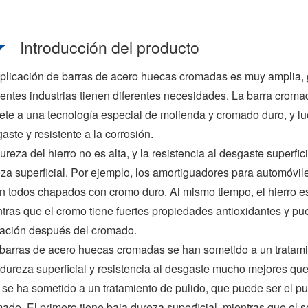
Introducción del producto
plicación de barras de acero huecas cromadas es muy amplia, g
rentes industrias tienen diferentes necesidades. La barra crom
te a una tecnología especial de molienda y cromado duro, y lu
aste y resistente a la corrosión.
ureza del hierro no es alta, y la resistencia al desgaste superf
za superficial. Por ejemplo, los amortiguadores para automóviles
n todos chapados con cromo duro. Al mismo tiempo, el hierro e
tras que el cromo tiene fuertes propiedades antioxidantes y pue
dación después del cromado.
barras de acero huecas cromadas se han sometido a un tratam
dureza superficial y resistencia al desgaste mucho mejores que l
 se ha sometido a un tratamiento de pulido, que puede ser el puli
ado. El primero tiene baja dureza superficial, mientras que el 