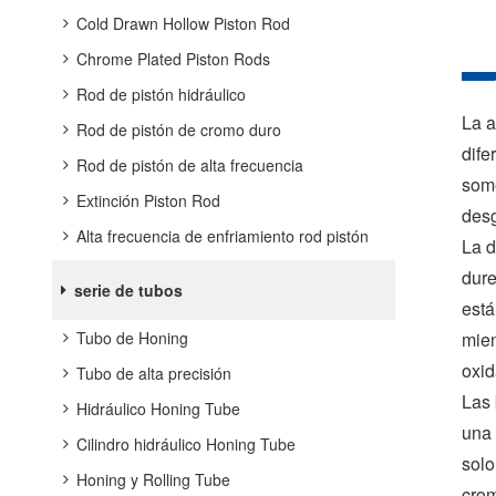
Cold Drawn Hollow Piston Rod
Chrome Plated Piston Rods
Rod de pistón hidráulico
La a
Rod de pistón de cromo duro
dife
Rod de pistón de alta frecuencia
some
Extinción Piston Rod
desg
Alta frecuencia de enfriamiento rod pistón
La d
dure
serie de tubos
está
mien
Tubo de Honing
oxi
Tubo de alta precisión
Las 
Hidráulico Honing Tube
una 
Cilindro hidráulico Honing Tube
solo
Honing y Rolling Tube
crom