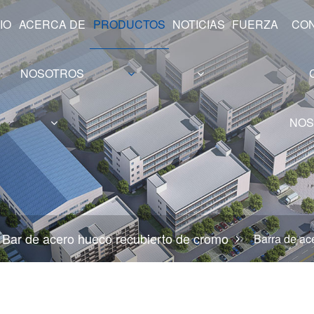
IO
ACERCA DE
PRODUCTOS
NOTICIAS
FUERZA
CO
NOSOTROS
NOS
va
ustria
Serie Hollow Shaft
Bar de acero hueco recubierto de cromo
Barra de ac