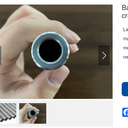
B
c
La
mu
me
ne