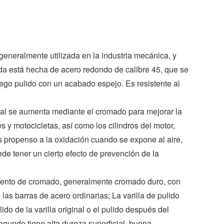
b
e
g
e
t
o
d
e
r
e
o
I
r
e
r
k
n
s
t
eneralmente utilizada en la industria mecánica, y
ada está hecha de acero redondo de calibre 45, que se
ego pulido con un acabado espejo. Es resistente al
icial se aumenta mediante el cromado para mejorar la
 y motocicletas, así como los cilindros del motor,
s propenso a la oxidación cuando se expone al aire,
de tener un cierto efecto de prevención de la
iento de cromado, generalmente cromado duro, con
as barras de acero ordinarias; La varilla de pulido
do de la varilla original o el pulido después del
segundo tiene alta dureza superficial, buena