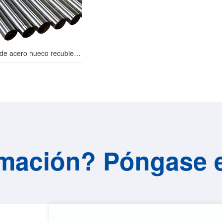
Barra de acero hueco recubierta con cromo
mación? Póngase 