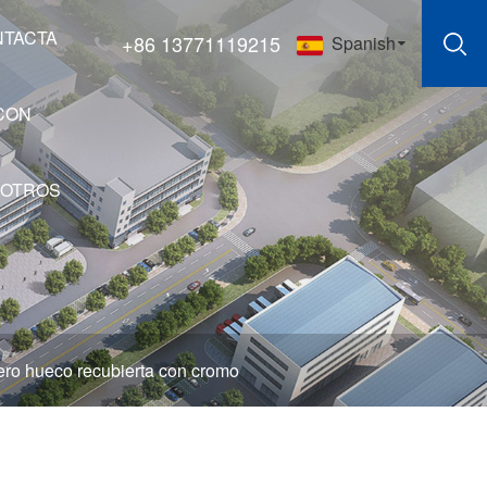
NTACTA
+86 13771119215
Spanish
CON
OTROS
ero hueco recubierta con cromo