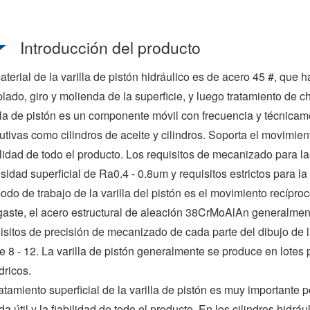
Introducción del producto
aterial de la varilla de pistón hidráulico es de acero 45 #, que 
lado, giro y molienda de la superficie, y luego tratamiento d
lla de pistón es un componente móvil con frecuencia y técnicame
utivas como cilindros de aceite y cilindros. Soporta el movimiento
ilidad de todo el producto. Los requisitos de mecanizado para la
sidad superficial de Ra0.4 - 0.8um y requisitos estrictos para la
odo de trabajo de la varilla del pistón es el movimiento recíproco
aste, el acero estructural de aleación 38CrMoAlAn generalmen
isitos de precisión de mecanizado de cada parte del dibujo de la
e 8 - 12. La varilla de pistón generalmente se produce en lote
ndricos.
ratamiento superficial de la varilla de pistón es muy importante
ida útil y la fiabilidad de todo el producto. En los cilindros hidráuli