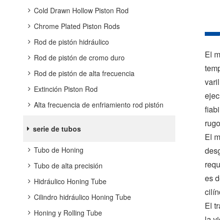
Cold Drawn Hollow Piston Rod
Chrome Plated Piston Rods
Rod de pistón hidráulico
El m
Rod de pistón de cromo duro
temp
Rod de pistón de alta frecuencia
vari
Extinción Piston Rod
ejec
Alta frecuencia de enfriamiento rod pistón
fiab
rugo
serie de tubos
El m
desg
Tubo de Honing
requ
Tubo de alta precisión
es d
Hidráulico Honing Tube
cilí
Cilindro hidráulico Honing Tube
El t
Honing y Rolling Tube
la v