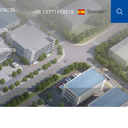
NTACTA
+86 13771119215
Spanish
CON
OTROS