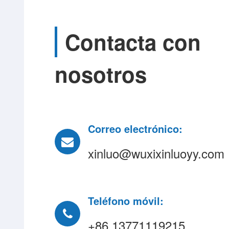
Contacta con
nosotros
Correo electrónico:
xinluo@wuxixinluoyy.com
Teléfono móvil:
+86 13771119215