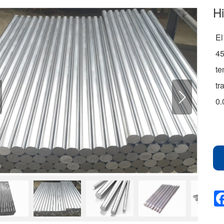
Hi
El
45
te
tr
0.