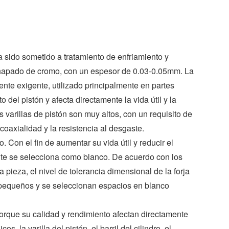
b
e
g
e
t
o
d
e
r
e
o
I
r
e
r
k
n
s
t
ha sido sometido a tratamiento de enfriamiento y
e chapado de cromo, con un espesor de 0.03-0.05mm. La
nte exigente, utilizado principalmente en partes
 del pistón y afecta directamente la vida útil y la
s varillas de pistón son muy altos, con un requisito de
 coaxialidad y la resistencia al desgaste.
. Con el fin de aumentar su vida útil y reducir el
te se selecciona como blanco. De acuerdo con los
 pieza, el nivel de tolerancia dimensional de la forja
s pequeños y se seleccionan espacios en blanco
 porque su calidad y rendimiento afectan directamente
cos, la varilla del pistón, el barril del cilindro, el