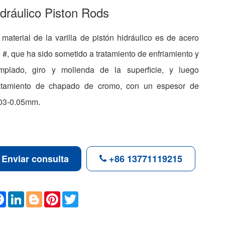
dráulico Piston Rods
 material de la varilla de pistón hidráulico es de acero
 #, que ha sido sometido a tratamiento de enfriamiento y
mplado, giro y molienda de la superficie, y luego
atamiento de chapado de cromo, con un espesor de
03-0.05mm.
Enviar consulta
+86 13771119215
F
L
B
P
T
a
i
l
i
w
c
n
o
n
i
e
k
g
t
t