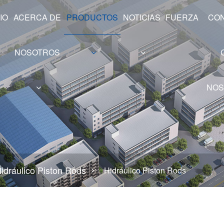
IO
ACERCA DE
PRODUCTOS
NOTICIAS
FUERZA
CO
NOSOTROS
NOS
va
ustria
Serie Hollow Shaft
idráulico Piston Rods
Hidráulico Piston Rods