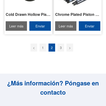
Chrome Plated Piston Rods
Cold Drawn Hollow Piston Rod
Leer más
Enviar
Leer más
Enviar
consulta
consulta
<
1
2
3
>
¿Más información? Póngase en
contacto