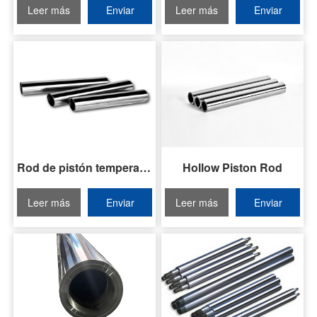
Leer más
Enviar
Leer más
Enviar
consulta
consulta
Rod de pistón temperado y templado
Hollow Piston Rod
Leer más
Enviar
Leer más
Enviar
consulta
consulta